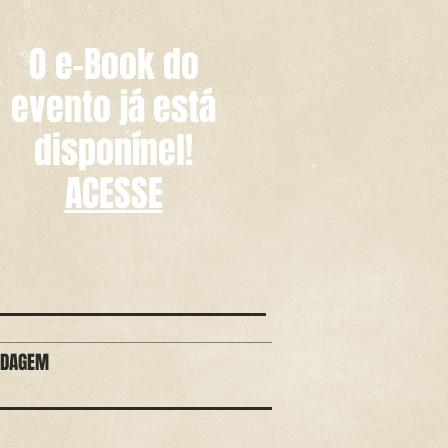
O e-Book do
evento já está
disponínel!
ACESSE
EDAGEM