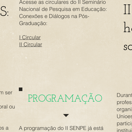
Acesse as circulares do II Seminário
I
S:
Nacional de Pesquisa em Educação:
Conexões e Diálogos na Pós-
Graduação:
h
I Circular
s
II Circular
m ser
Durant
PROGRAMAÇÃO
profes
ral ou
organ
Unioe
parti
os a
A programação do II SENPE já está
instit