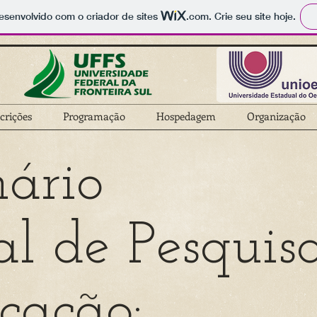
 desenvolvido com o criador de sites
.com
. Crie seu site hoje.
crições
Programação
Hospedagem
Organização
nário
l de Pesquis
cação: