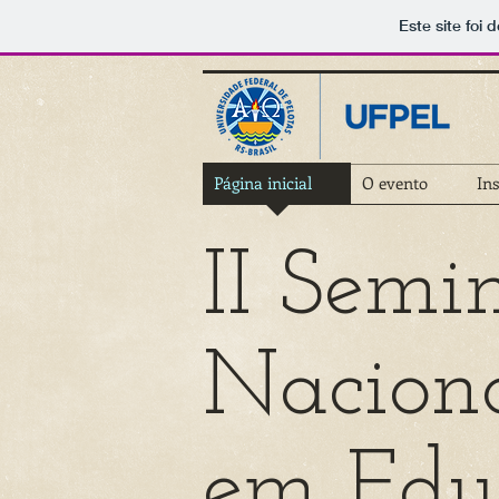
Este site foi
Página inicial
O evento
Ins
II Semi
Naciona
em Edu