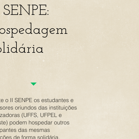
I SENPE:
ospedagem
olidária
e o II SENPE os estudantes e
sores oriundos das instituições
izadoras (UFFS, UFPEL e
ste) podem hospedar outros
cipantes das mesmas
uições de forma solidária.